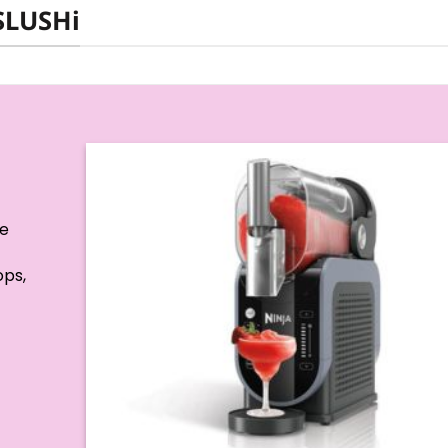
 SLUSHi
ée
ops,