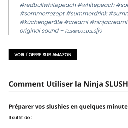
#redbullwhitepeach
#whitepeach
#so
#sommerrezept
#summerdrink
#summ
#küchengeräte
#creami
#ninjacreami
original sound – ꜰɪɪʀᴍᴇᴏʟᴅɪᴇꜱᥫ᭡
VOIR L'OFFRE SUR AMAZON
Comment Utiliser la Ninja SLUSH
Préparer vos slushies en quelques minute
Il suffit de :