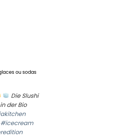
 glaces ou sodas
Die Slushi
in der Bio
jakitchen
#icecream
edition