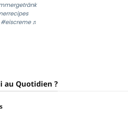
mmergetränk
errecipes
#eiscreme
♬
i au Quotidien ?
s