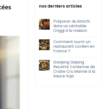
cées
nos derniers articles
Préparer du kimchi
dans un véritable
Onggi à la maison
Aucun
commentaire
Comment ouvrir un
sur
Préparer
restaurant coréen en
du
France ?
kimchi
dans
Aucun
un
commentaire
véritable
Ganjang Gejang :
sur
Onggi
Comment
Recette Coréenne de
à
ouvrir
la
Crabe Cru Mariné à la
un
maison
restaurant
Sauce Soja
coréen
en
Aucun
France
commentaire
sur
?
Ganjang
Gejang
:
Recette
Coréenne
de