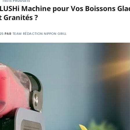
TESTS PRODUITS
a SLUSHi Machine pour Vos Boissons Gla
t Granités ?
25
PAR
TEAM RÉDACTION NIPPON GRILL