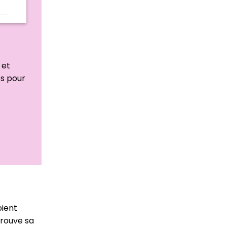
 et
ss pour
pient
 trouve sa