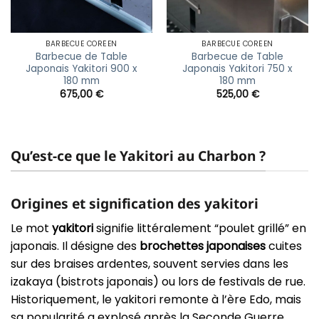
BARBECUE CORÉEN
BARBECUE CORÉEN
Barbecue de Table
Barbecue de Table
Japonais Yakitori 900 x
Japonais Yakitori 750 x
180 mm
180 mm
675,00
€
525,00
€
Qu’est-ce que le Yakitori au Charbon ?
Origines et signification des yakitori
Le mot
yakitori
signifie littéralement “poulet grillé” en
japonais. Il désigne des
brochettes japonaises
cuites
sur des braises ardentes, souvent servies dans les
izakaya (bistrots japonais) ou lors de festivals de rue.
Historiquement, le yakitori remonte à l’ère Edo, mais
sa popularité a explosé après la Seconde Guerre