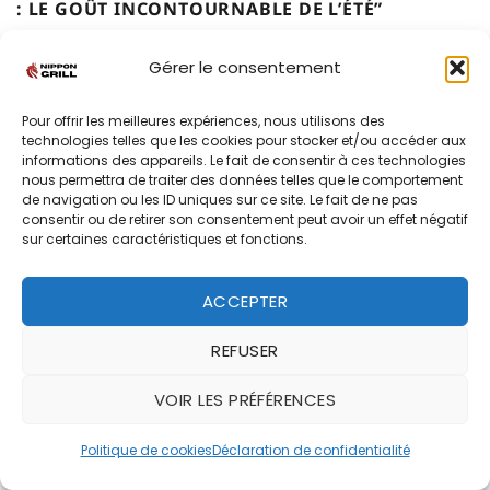
: LE GOÛT INCONTOURNABLE DE L’ÉTÉ
”
Ping de retour:
Test & Avis : Konro grill premium en
Gérer le consentement
diatomite japonais- nippon-grill
Pour offrir les meilleures expériences, nous utilisons des
technologies telles que les cookies pour stocker et/ou accéder aux
Laisser un commentaire
informations des appareils. Le fait de consentir à ces technologies
nous permettra de traiter des données telles que le comportement
de navigation ou les ID uniques sur ce site. Le fait de ne pas
Votre adresse e-mail ne sera pas publiée.
Les
consentir ou de retirer son consentement peut avoir un effet négatif
champs obligatoires sont indiqués avec
*
sur certaines caractéristiques et fonctions.
Commentaire
*
ACCEPTER
REFUSER
VOIR LES PRÉFÉRENCES
Politique de cookies
Déclaration de confidentialité
Nom
*