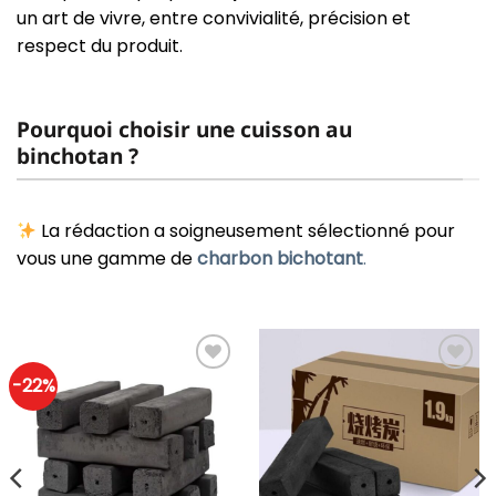
un art de vivre, entre convivialité, précision et
respect du produit.
Pourquoi choisir une cuisson au
binchotan ?
La rédaction a soigneusement sélectionné pour
vous une gamme de
charbon bichotant
.
-22%
Ajouter
Ajouter
à ma
à ma
liste
liste
d'envie
d'envie