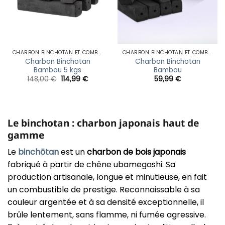
CHARBON BINCHOTAN ET COMBUSTIBLES JAPONAIS
CHARBON BINCHOTAN ET COMBUSTIBLES JAPONAIS
Charbon Binchotan
Charbon Binchotan
Bambou 5 kgs
Bambou
Le
Le
148,00
€
114,99
€
59,99
€
prix
prix
initial
actuel
était :
est :
148,00 €.
114,99 €.
Le binchotan : charbon japonais haut de
gamme
Le
binchōtan
est un
charbon de bois japonais
fabriqué à partir de chêne ubamegashi. Sa
production artisanale, longue et minutieuse, en fait
un combustible de prestige. Reconnaissable à sa
couleur argentée et à sa densité exceptionnelle, il
brûle lentement, sans flamme, ni fumée agressive.